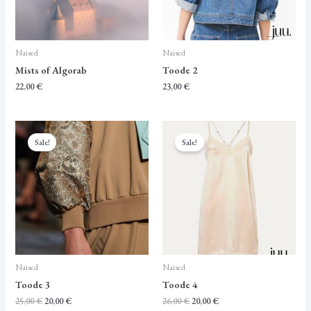
Naised
Naised
Mists of Algorab
Toode 2
22,00
€
23,00
€
Algne
Current
Algne
Current
hind
price
hind
price
Sale!
Sale!
oli:
is:
oli:
is:
25,00 €.
20,00 €.
26,00 €.
20,00 €.
Naised
Naised
Toode 3
Toode 4
25,00
€
20,00
€
26,00
€
20,00
€