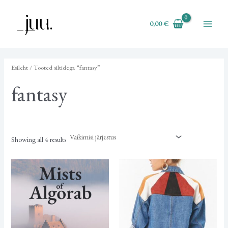
Skip
O
Main
to
t
0,00
€
Menu
content
s
i
n
Esileht
/ Tooted siltidega “fantasy”
g
fantasy
Showing all 4 results