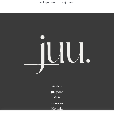
oleks julgustatud vajutama.
Avaleht
Juu pood
Meist
Loomesviit
Kontakt