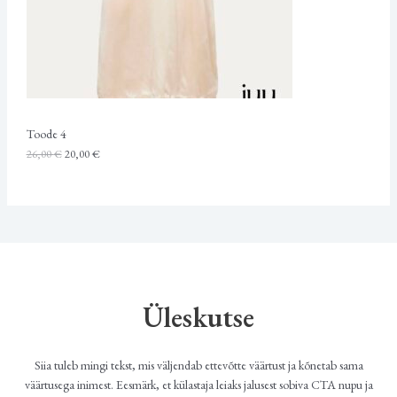
:
i
M
2
s
6
:
Ü
,
2
0
0
Ü
0
,
0
G
€
0
.
Toode 4
I
€
.
26,00
€
20,00
€
S
T
O
O
D
Üleskutse
E
Siia tuleb mingi tekst, mis väljendab ettevõtte väärtust ja kõnetab sama
väärtusega inimest. Eesmärk, et külastaja leiaks jalusest sobiva CTA nupu ja